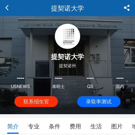
提契诺大学
提契诺大学
提契诺州
----
----
----
----
USNEWS
泰晤士
QS
国内
联系招生官
录取率测试
简介
专业
条件
费用
生活
图片