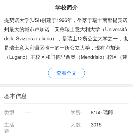
学校简介
提契诺大学(USI)创建于1996年，坐落于瑞士南部提契诺
州最大的城市卢加诺，又称瑞士意大利大学（Università
della Svizzera italiana），是瑞士12所公立大学之一，也
是瑞士意大利语区唯一的一所公立大学，现有卢加诺
（Lugano）主校区和门德里西奥（Mendrisio）校区（建
筑科学院所在地）。
查看全文
提契诺大学是一所公认的跨学科和多语种大学，设有四
个学院，其中包括举世闻名的门德里西奥建筑学院（The
Accademia di architettura di Mendrisio）。提契诺大学的
基本信息
正式授课语言是意大利语．但英语作为第二工作语言用
于很多研究生院的硕士课程和硕士专业课程。一些专业
类型
----
学费
8150 瑞郎
课程也采用德语和法语授课。该大学位于瑞士意大利语
生活
----
人数
3015
区卢家诺，其经济学、信息学等学科在瑞士乃至整个欧
费