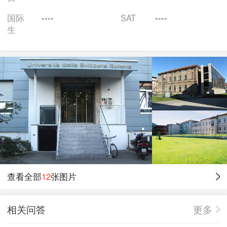
洲都是很著名的。提契诺大学的授课语言为意大利语，
国际
----
SAT
----
法语或英语。提契诺大学下辖经济学院，通信科学学
生
院，信息学学院及建筑学院等四个学院。提契诺大学提
供本科、硕士及博士层次的高等教育。该校开设的本科
专业有媒体管理，意大利文学与文明，国际旅游学，市
场营销学，金融学，建筑学，管理学等，博士专业有经
济学，通讯科学及信息学，除此之外，提契诺大学为在
职人员开设了一系列高级硕士专业，如教育管理，嵌入
式系统设计，卫生保健经济与管理等等。
学院设置
提契诺大学下辖经济学院，通信科学学院，信息学学院
查看全部
12
张图片
及建筑学院等四个学院。提契诺大学提供本科、硕士及
博士层次的高等教育
相关问答
更多