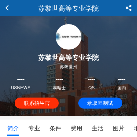
苏黎世高等专业学院
苏黎世高等专业学院
苏黎世州
----
----
----
----
USNEWS
泰晤士
QS
国内
联系招生官
录取率测试
简介
专业
条件
费用
生活
图片