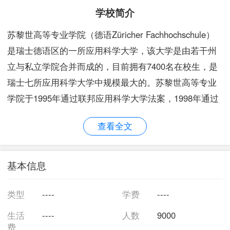
学校简介
苏黎世高等专业学院（德语Züricher Fachhochschule）
是瑞士德语区的一所应用科学大学，该大学是由若干州
立与私立学院合并而成的，目前拥有7400名在校生，是
瑞士七所应用科学大学中规模最大的。苏黎世高等专业
学院于1995年通过联邦应用科学大学法案，1998年通过
苏黎世法案而正式成立。苏黎世高等专业学院下辖苏黎
查看全文
世应用科学学院、苏黎世艺术学院、苏黎世师范学院、
苏黎世技术学院、苏黎世财经学院等五个学院。苏黎世
高等专业学院提供本科与研究生层次的高等教育，其主
基本信息
要授课语言为德语，同时该校也开设了一部分英语授课
的课程。苏黎世高等专业学院开设的本科专业有建筑
类型
----
学费
----
学、计算机科学、工商管理学、机械工程、…
生活
----
人数
9000
费