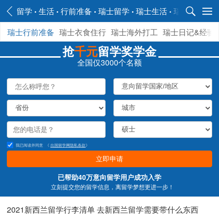
留学
生活
行前准备
瑞士留学
瑞士生活
瑞士行前准
瑞士行前准备
瑞士衣食住行
瑞士海外打工
瑞士日记&经验
抢
千元
留学奖学金
全国仅3000个名额
我已阅读并同意
《
出国留学网隐私条款
》
立即申请
已帮助40万意向留学用户成功入学
立刻提交您的留学信息，离留学梦想更进一步！
2021新西兰留学行李清单 去新西兰留学需要带什么东西