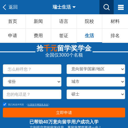
返回
瑞士生活
首页
新闻
语言
院校
材料
申请
费用
签证
生活
排名
抢
千元
留学奖学金
全国仅3000个名额
我已阅读并同意
《
出国留学网隐私条款
》
立即申请
已帮助40万意向留学用户成功入学
立刻提交您的留学信息，离留学梦想更进一步！